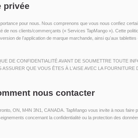
e privée
mportance pour nous. Nous comprenons que vous nous confiez certa
 de nos clients/commerçants (« Services TapMango »). Cette politiqu
version de l'application de marque marchande, ainsi qu'aux tablett
IQUE DE CONFIDENTIALITÉ AVANT DE SOUMETTRE TOUTE IN
S ASSURER QUE VOUS ÊTES À L'AISE AVEC LA FOURNITURE
omment nous contacter
oronto, ON, M4N 3N1, CANADA. TapMango vous invite à nous faire pa
eignements concernant la confidentialité ou la protection des donnée