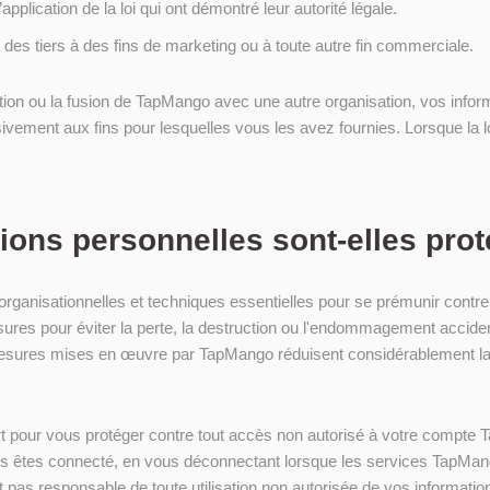
pplication de la loi qui ont démontré leur autorité légale.
es tiers à des fins de marketing ou à toute autre fin commerciale.
tion ou la fusion de TapMango avec une autre organisation, vos infor
vement aux fins pour lesquelles vous les avez fournies. Lorsque la loi
ons personnelles sont-elles pro
nisationnelles et techniques essentielles pour se prémunir contre l
res pour éviter la perte, la destruction ou l'endommagement acciden
esures mises en œuvre par TapMango réduisent considérablement la pro
t pour vous protéger contre tout accès non autorisé à votre compte
vous êtes connecté, en vous déconnectant lorsque les services TapMang
 pas responsable de toute utilisation non autorisée de vos informatio