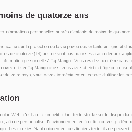
e moins de quatorze ans
es informations personnelles auprès d'enfants de moins de quatorze 
américaine sur la protection de la vie privée des enfants en ligne et d'
oins de quatorze (14) ans ne sont pas autorisés à accéder aux applica
information personnelle à TapMango . Vous résidez peut-être dans un 
uvez utiliser TapMango que si vous avez atteint cet âge de consent
e de votre pays, vous devez immédiatement cesser d'utiliser les se
sation
ookie Web, c'est-à-dire un petit fichier texte stocké sur le disque dur
o , afin de personnaliser l'environnement en fonction de vos préférenc
go . Les cookies étant uniquement des fichiers texte, ils ne peuvent 