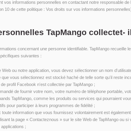
vos informations personnelles en contactant notre responsable de la 
n 10 de cette politique : Vos droits sur vos informations personnelles
ersonnelles TapMango collectet- i
formations concernant une personne identifiable. TapMango recueille 
spécifiques suivantes :
Web ou notre application, vous devez sélectionner un nom d'utilisat
que vous sélectionnez est stocké haché de telle sorte qu'il reste in
de profil Facebook n'est collectée par TapMango ;
mandé de fournir votre nom, votre numéro de téléphone portable, votr
hands TapMango, comme les produits ou services qui pourraient vou
fs pour participer à leurs programmes de fidélité ;
 : toute information que vous fournissez volontairement est égaleme
tilisant la page « Contacteznous » sur le site Web de TapMango ou si
pplications ;