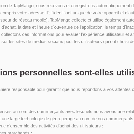
ication de TapMango, nous recevons et enregistrons automatiquement d
ompris votre adresse IP, l'identifiant unique de votre appareil et d'aut
rnisseur de réseau mobile). TapMango collecte et utilise également 
é d'achat, la date et l'heure d'ouverture de l'application, le temps d'ina
s collectons ces informations pour évaluer l'expérience utilisateur e
rs sur les sites de médias sociaux pour les utilisateurs qui ont choi
ons personnelles sont-elles utili
anière responsable pour garantir que nous répondons à vos attentes 
mpenses au nom des commerçants avec lesquels nous avons une relat
sant une large technologie de géorepérage au nom de nos commerçants 
d’ensemble des activités d’achat des utilisateurs ;
ages marchands ;