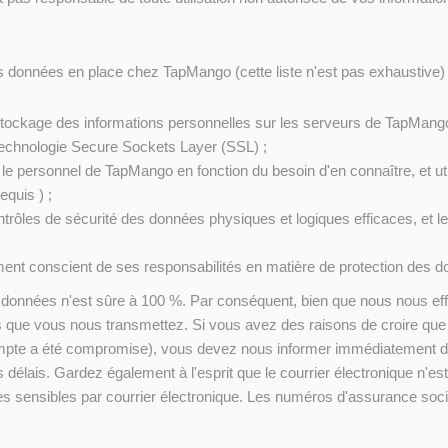
s données en place chez TapMango (cette liste n'est pas exhaustive) 
du stockage des informations personnelles sur les serveurs de TapMango
technologie Secure Sockets Layer (SSL) ;
le personnel de TapMango en fonction du besoin d'en connaître, et uti
quis ) ;
ntrôles de sécurité des données physiques et logiques efficaces, et le
ment conscient de ses responsabilités en matière de protection des 
onnées n'est sûre à 100 %. Par conséquent, bien que nous nous effo
ns que vous nous transmettez. Si vous avez des raisons de croire qu
compte a été compromise), vous devez nous informer immédiatement 
délais. Gardez également à l'esprit que le courrier électronique n'
s sensibles par courrier électronique. Les numéros d'assurance soci